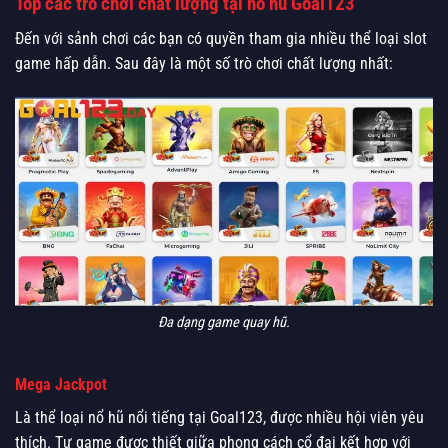
Top các trò chơi chất lượng tại nổ hũ Goal123
Đến với sảnh chơi các bạn có quyền tham gia nhiều thể loại slot
game hấp dẫn. Sau đây là một số trò chơi chất lượng nhất:
Đa dạng game quay hũ.
Mega Jackpot
Là thể loại
nổ hũ
nổi tiếng tại Goal123, được nhiều hội viên yêu
thích. Tự game được thiết giữa phong cách cổ đại kết hợp với