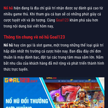
Nổ hũ
hiện đang là địa chỉ giải trí nhận được sự đánh giá cao từ
nhiều game thủ. Khi tham gia cá bạn sẽ có những phút giây cá
cược tuyệt vời và ấn tượng. Cùng
Goal123
khám phá sâu hơn
trong nội dung bài viết hôm nay,
Thông tin chung về nổ hũ Goal123
Nổ hũ
hay còn gọi là slot game, một trong những thể loại giải trí
hấp dẫn nhất thị trường cá cược hiện nay. Ban đầu đây chỉ đơn
thuần là máy đánh bạc, đặt tại các trung tâm mua sắm lớn. Nắm
bắt nhu cầu của khách hàng đã mở rộng và phát triển thành hình
thức trực tuyến.