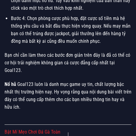
chọn danh mục
nổ hũ
. Tuỳ vào kinh nghiệm của bản thân hãy
click vào một trò chơi thích hợp nhất.
Bước 4: Chọn phòng cược phù hợp, đặt cược số tiền mà hệ
thống yêu cầu và bắt đầu thực hiện vòng quay. Nếu may mắn
bạn có thể trúng được jackpot, giải thưởng lên đến hàng tỷ
đồng mà bất kỳ ai cũng đều muốn chính phục.
Bạn chỉ cần làm theo các bước đơn giản trên đây là đã có thể có
cơ hội trải nghiệm không gian cá cược đẳng cấp nhất tại
Goal123.
Nổ hũ
Goal123 luôn là danh mục game uy tin, chất lượng bậc
nhất thị trường hiện nay. Hy vọng rằng qua nội dung bài viết trên
đây có thể cung cấp thêm cho các bạn nhiều thông tin hay và
hữu ích.
Bật Mí Mẹo Chơi Đá Gà Toàn