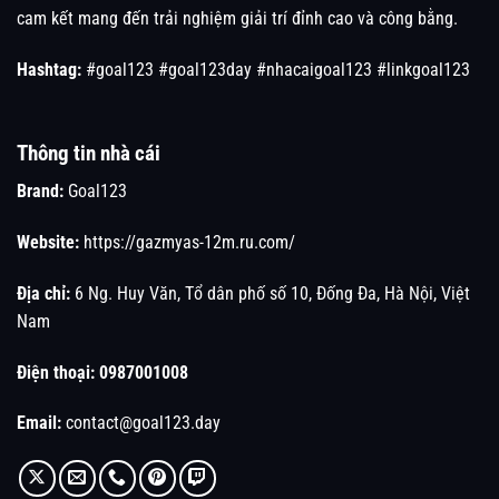
cam kết mang đến trải nghiệm giải trí đỉnh cao và công bằng.
sàng giải đáp mọi thắc mắc mà hội viên gặp phải. Các
kênh liên lạc chính thức hiện nay là: hotline, chat live,
Hashtag:
#goal123 #goal123day #nhacaigoal123 #linkgoal123
fanpage…
Thông tin nhà cái
Brand:
Goal123
Website:
https://gazmyas-12m.ru.com/
Địa chỉ:
6 Ng. Huy Văn, Tổ dân phố số 10, Đống Đa, Hà Nội, Việt
Nam
Dịch vụ CSKH của nhà cái.
Điện thoại: 0987001008
Bảo mật thông tin
Email:
contact@goal123.day
Goal123 sở hữu cơ chế bảo mật thông tin cho khách hàng
đạt chuẩn quốc tế. Nhờ vậy, mọi dữ liệu do nhà cái cung