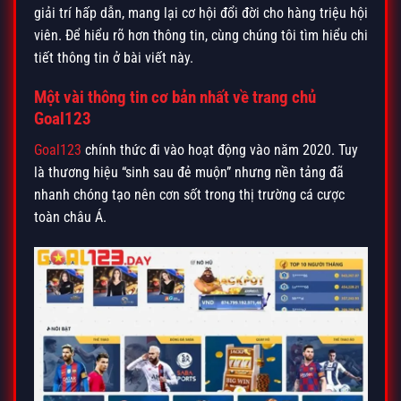
giải trí hấp dẫn, mang lại cơ hội đổi đời cho hàng triệu hội
viên. Để hiểu rõ hơn thông tin, cùng chúng tôi tìm hiểu chi
tiết thông tin ở bài viết này.
Một vài thông tin cơ bản nhất về trang chủ
Goal123
Goal123
chính thức đi vào hoạt động vào năm 2020. Tuy
là thương hiệu “sinh sau đẻ muộn” nhưng nền tảng đã
nhanh chóng tạo nên cơn sốt trong thị trường cá cược
toàn châu Á.