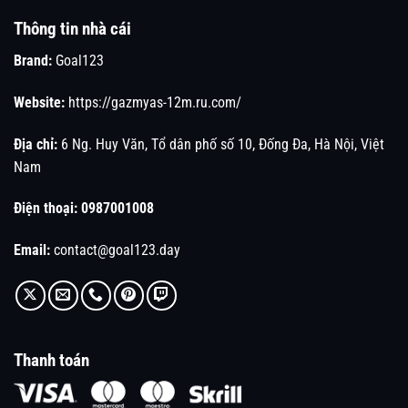
Thông tin nhà cái
Brand:
Goal123
Website:
https://gazmyas-12m.ru.com/
Địa chỉ:
6 Ng. Huy Văn, Tổ dân phố số 10, Đống Đa, Hà Nội, Việt
Nam
Điện thoại: 0987001008
Email:
contact@goal123.day
Thanh toán