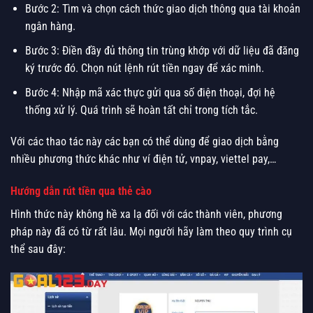
Bước 2: Tìm và chọn cách thức giao dịch thông qua tài khoản
ngân hàng.
Bước 3: Điền đầy đủ thông tin trùng khớp với dữ liệu đã đăng
ký trước đó. Chọn nút lệnh rút tiền ngay để xác minh.
Bước 4: Nhập mã xác thực gửi qua số điện thoại, đợi hệ
thống xử lý. Quá trình sẽ hoàn tất chỉ trong tích tắc.
Với các thao tác này các bạn có thể dùng để giao dịch bằng
nhiều phương thức khác như ví điện tử, vnpay, viettel pay,…
Hướng dẫn rút tiền qua thẻ cào
Hình thức này không hề xa lạ đối với các thành viên, phương
pháp này đã có từ rất lâu. Mọi người hãy làm theo quy trình cụ
thể sau đây: