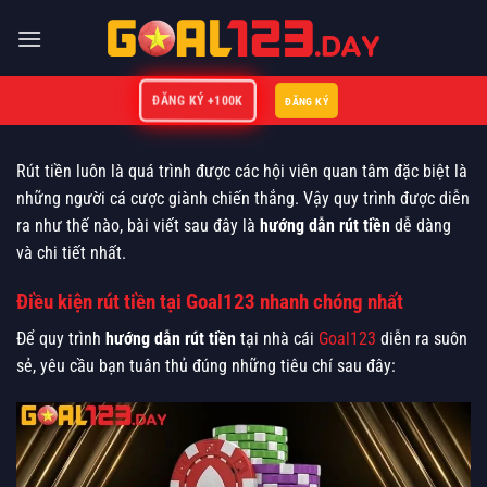
Chuyển
đến
nội
dung
ĐĂNG KÝ +100K
ĐĂNG KÝ
Rút tiền luôn là quá trình được các hội viên quan tâm đặc biệt là
những người cá cược giành chiến thắng. Vậy quy trình được diễn
ra như thế nào, bài viết sau đây là
hướng dẫn rút tiền
dễ dàng
và chi tiết nhất.
Điều kiện rút tiền tại Goal123 nhanh chóng nhất
Để quy trình
hướng dẫn rút tiền
tại nhà cái
Goal123
diễn ra suôn
sẻ, yêu cầu bạn tuân thủ đúng những tiêu chí sau đây: