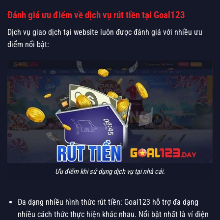
Đánh giá ưu điểm về dịch vụ rút tiền tại Goal123
Dịch vụ giao dịch tại website luôn được đánh giá với nhiều ưu
điểm nổi bật:
Ưu điểm khi sử dụng dịch vụ tại nhà cái.
Đa dạng nhiều hình thức rút tiền: Goal123 hỗ trợ đa dạng
nhiều cách thức thực hiện khác nhau. Nổi bật nhất là ví điện