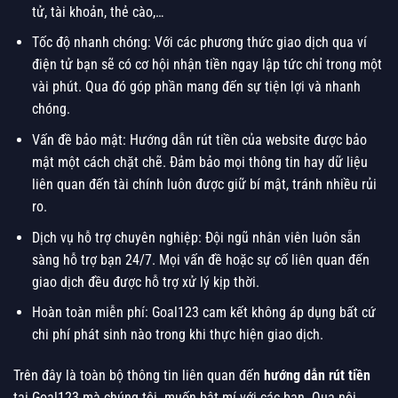
tử, tài khoản, thẻ cào,…
Tốc độ nhanh chóng: Với các phương thức giao dịch qua ví
điện tử bạn sẽ có cơ hội nhận tiền ngay lập tức chỉ trong một
vài phút. Qua đó góp phần mang đến sự tiện lợi và nhanh
chóng.
Vấn đề bảo mật:
Hướng dẫn rút tiền
của website được bảo
mật một cách chặt chẽ. Đảm bảo mọi thông tin hay dữ liệu
liên quan đến tài chính luôn được giữ bí mật, tránh nhiều rủi
ro.
Dịch vụ hỗ trợ chuyên nghiệp: Đội ngũ nhân viên luôn sẵn
sàng hỗ trợ bạn 24/7. Mọi vấn đề hoặc sự cố liên quan đến
giao dịch đều được hỗ trợ xử lý kịp thời.
Hoàn toàn miễn phí: Goal123 cam kết không áp dụng bất cứ
chi phí phát sinh nào trong khi thực hiện giao dịch.
Trên đây là toàn bộ thông tin liên quan đến
hướng dẫn rút tiền
tại Goal123 mà chúng tôi muốn bật mí với các bạn. Qua nội