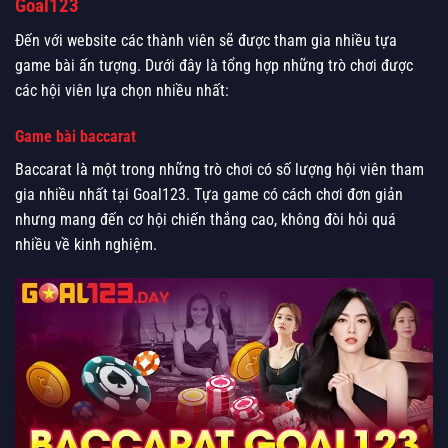
Goal123
Đến với website các thành viên sẽ được tham gia nhiều tựa
game bà
i ấn tượng. Dưới đây là tổng hợp những trò chơi được
các hội viên lựa chọn nhiều nhất:
Game bài baccarat
Baccarat là một trong những trò chơi có số lượng hội viên tham
gia nhiều nhất tại Goal123. Tựa game có cách chơi đơn giản
nhưng mang đến cơ hội chiến thắng cao, không đòi hỏi quá
nhiều về kinh nghiệm.