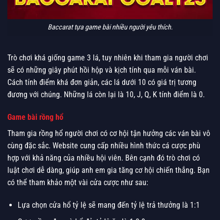
Baccarat tựa game bài nhiều người yêu thích.
Trò chơi khá giống game 3 lá, tuy nhiên khi tham gia người chơi
sẽ có những giây phút hồi hộp và kịch tính qua mỗi ván bài.
Cách tính điểm khá đơn giản, các lá dưới 10 có giá trị tương
đương với chúng. Những lá còn lại là 10, J, Q, K tính điểm là 0.
Game bài rồng hổ
Tham gia rồng hổ người chơi có cơ hội tận hưởng các ván bài vô
cùng đặc sắc. Website cung cấp nhiều hình thức cá cược phù
hợp với khả năng của nhiều hội viên. Bên cạnh đó trò chơi có
luật chơi dễ dàng, giúp anh em gia tăng cơ hội chiến thắng. Bạn
có thể tham khảo một vài cửa cược như sau:
Lựa chọn cửa hổ tỷ lệ sẽ mang đến tỷ lệ trả thưởng là 1:1